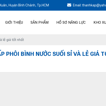
h Xuân, Huyện Bình Chánh, Tp.HCM
Email: thanhkap@yah
GIỚI THIỆU
SẢN PHẨM
HỒ SƠ NĂNG LỰC
KHO X
 lẻ giá tốt nhất
P PHÔI BÌNH NƯỚC SUỐI SỈ VÀ LẺ GIÁ 