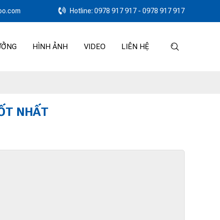
oo.com
Hotline: 0978 917 917 - 0978 917 917
ƯỞNG
HÌNH ẢNH
VIDEO
LIÊN HỆ
TỐT NHẤT