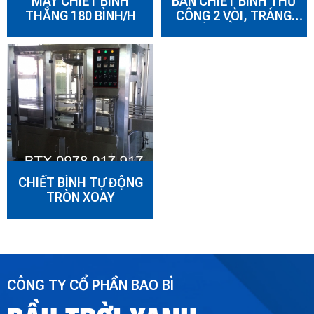
MÁY CHIẾT BÌNH
BÀN CHIẾT BÌNH THỦ
THẲNG 180 BÌNH/H
CÔNG 2 VÒI, TRÁNG
NƯỚC BẰNG ROLE
NHẤN
CHIẾT BÌNH TỰ ĐỘNG
TRÒN XOAY
CÔNG TY CỔ PHẦN BAO BÌ