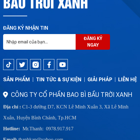
BẦU TRỜI XANH
ĐĂNG KÝ NHẬN TIN
ĐĂNG KÝ
NGAY
SẢN PHẨM
TIN TỨC & SỰ KIỆN
GIẢI PHÁP
LIÊN HỆ
CÔNG TY CỔ PHẦN BAO BÌ BẦU TRỜI XANH
Địa chỉ :
C1-3 đường D7, KCN Lê Minh Xuân 3, Xã Lê Minh
Xuân, Huyện Bình Chánh, Tp.HCM
Hotline:
Mr.Thanh: 0978.917.917
Email:
thanhkap@yahoo.com