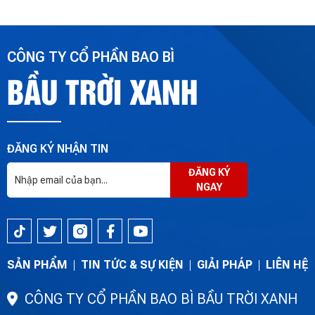
CÔNG TY CỔ PHẦN BAO BÌ
BẦU TRỜI XANH
ĐĂNG KÝ NHẬN TIN
ĐĂNG KÝ
NGAY
SẢN PHẨM
TIN TỨC & SỰ KIỆN
GIẢI PHÁP
LIÊN HỆ
CÔNG TY CỔ PHẦN BAO BÌ BẦU TRỜI XANH