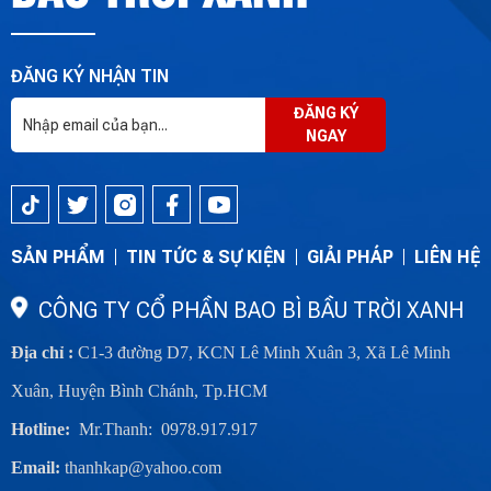
ĐĂNG KÝ NHẬN TIN
ĐĂNG KÝ
NGAY
SẢN PHẨM
TIN TỨC & SỰ KIỆN
GIẢI PHÁP
LIÊN HỆ
CÔNG TY CỔ PHẦN BAO BÌ BẦU TRỜI XANH
Địa chỉ :
C1-3 đường D7, KCN Lê Minh Xuân 3, Xã Lê Minh
Xuân, Huyện Bình Chánh, Tp.HCM
Hotline:
Mr.Thanh: 0978.917.917
Email:
thanhkap@yahoo.com