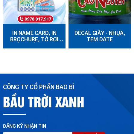
IN NAME CARD, IN
DECAL GIẤY - NHỰA,
BROCHURE, TỜ RƠI
TEM DATE
QUẢNG CÁO, IN BAO
THỪ, BÌA GẤP, GIẤY
TIÊU ĐỀ...
CÔNG TY CỔ PHẦN BAO BÌ
BẦU TRỜI XANH
ĐĂNG KÝ NHẬN TIN