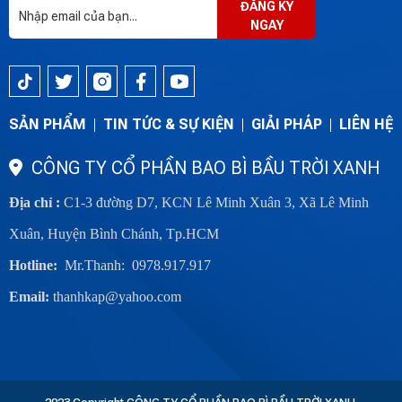
ĐĂNG KÝ
NGAY
SẢN PHẨM
TIN TỨC & SỰ KIỆN
GIẢI PHÁP
LIÊN HỆ
CÔNG TY CỔ PHẦN BAO BÌ BẦU TRỜI XANH
Địa chỉ :
C1-3 đường D7, KCN Lê Minh Xuân 3, Xã Lê Minh
Xuân, Huyện Bình Chánh, Tp.HCM
Hotline:
Mr.Thanh: 0978.917.917
Email:
thanhkap@yahoo.com