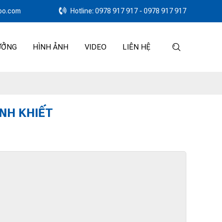
oo.com
Hotline: 0978 917 917 - 0978 917 917
ƯỞNG
HÌNH ẢNH
VIDEO
LIÊN HỆ
NH KHIẾT