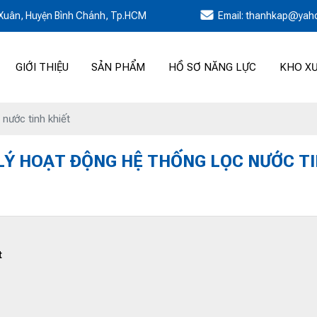
h Xuân, Huyện Bình Chánh, Tp.HCM
Email: thanhkap@yah
GIỚI THIỆU
SẢN PHẨM
HỒ SƠ NĂNG LỰC
KHO X
nước tinh khiết
LÝ HOẠT ĐỘNG HỆ THỐNG LỌC NƯỚC TI
t