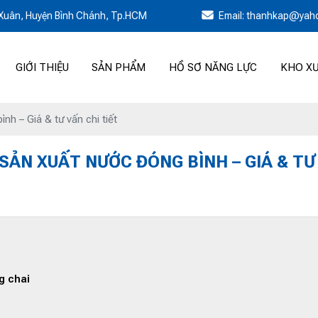
h Xuân, Huyện Bình Chánh, Tp.HCM
Email: thanhkap@yah
GIỚI THIỆU
SẢN PHẨM
HỒ SƠ NĂNG LỰC
KHO X
h – Giá & tư vấn chi tiết
SẢN XUẤT NƯỚC ĐÓNG BÌNH – GIÁ & TƯ 
g chai