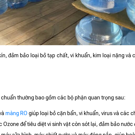
, đảm bảo loại bỏ tạp chất, vi khuẩn, kim loại nặng và c
 chuẩn thường bao gồm các bộ phận quan trọng sau:
 và
màng RO
giúp loại bỏ cặn bẩn, vi khuẩn, virus và các 
Ozone để tiêu diệt vi sinh vật còn sót lại, đảm bảo nước 
máy rửa bình, máy chiết nước và máy đóng nắp, giúp ho