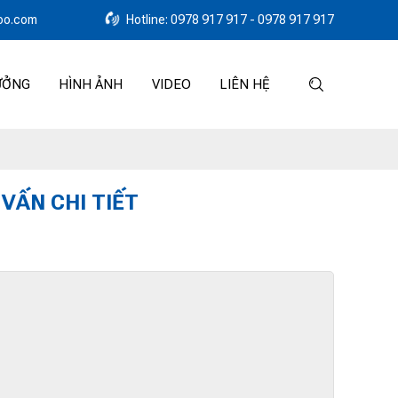
oo.com
Hotline: 0978 917 917 - 0978 917 917
ƯỞNG
HÌNH ẢNH
VIDEO
LIÊN HỆ
VẤN CHI TIẾT