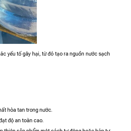
ác yếu tố gây hại, từ đó tạo ra nguồn nước sạch
chất hòa tan trong nước.
đạt độ an toàn cao.
àn thiện sản phẩm một cách tự động hoặc bán tự