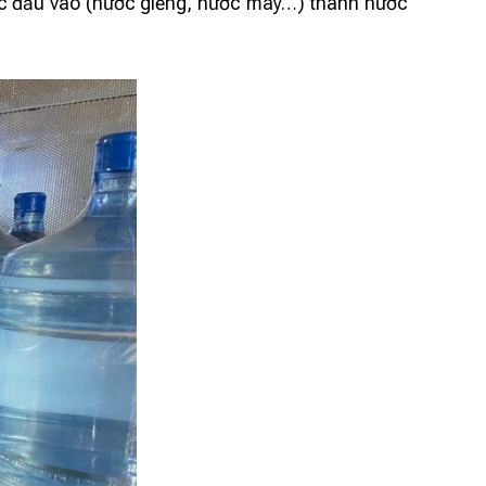
ớc đầu vào (nước giếng, nước máy…) thành nước