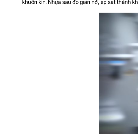
khuôn kín. Nhựa sau đó giãn nở, ép sát thành k