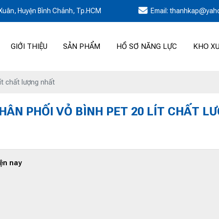
h Xuân, Huyện Bình Chánh, Tp.HCM
Email: thanhkap@yah
GIỚI THIỆU
SẢN PHẨM
HỒ SƠ NĂNG LỰC
KHO X
ít chất lượng nhất
HÂN PHỐI VỎ BÌNH PET 20 LÍT CHẤT L
iện nay
g