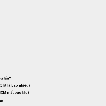
êu lần?
0 lít là bao nhiêu?
TPHCM mất bao lâu?
ao