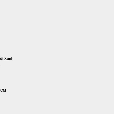
rời Xanh
e
PHCM