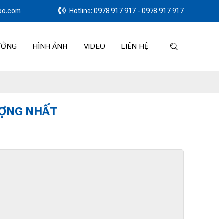
oo.com
Hotline: 0978 917 917 - 0978 917 917
ƯỞNG
HÌNH ẢNH
VIDEO
LIÊN HỆ
ƯỢNG NHẤT